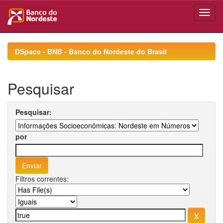
Skip
navigation
DSpace - BNB - Banco do Nordeste do Brasil
Pesquisar
Pesquisar:
por
Filtros correntes: