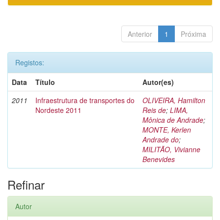
Anterior
1
Próxima
Registos:
Data
Título
Autor(es)
2011
Infraestrutura de transportes do
OLIVEIRA, Hamilton
Nordeste 2011
Reis de
;
LIMA,
Mônica de Andrade
;
MONTE, Kerlen
Andrade do
;
MILITÃO, Vivianne
Benevides
Refinar
Autor