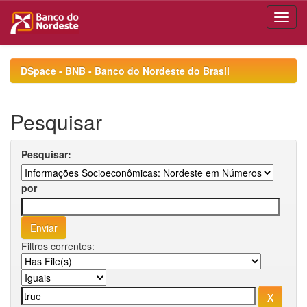
Skip
navigation
DSpace - BNB - Banco do Nordeste do Brasil
Pesquisar
Pesquisar:
por
Filtros correntes: