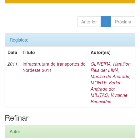
Anterior
1
Próxima
Registos:
Data
Título
Autor(es)
2011
Infraestrutura de transportes do
OLIVEIRA, Hamilton
Nordeste 2011
Reis de
;
LIMA,
Mônica de Andrade
;
MONTE, Kerlen
Andrade do
;
MILITÃO, Vivianne
Benevides
Refinar
Autor