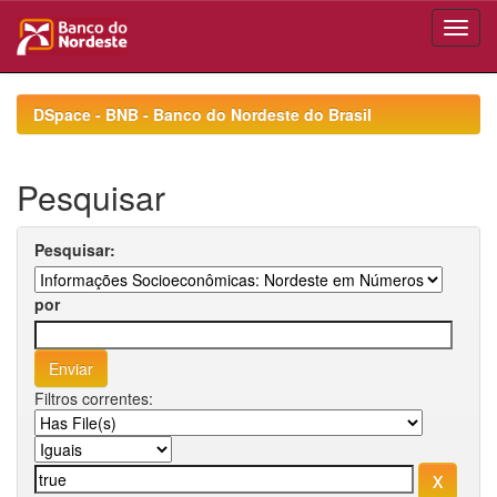
Skip
navigation
DSpace - BNB - Banco do Nordeste do Brasil
Pesquisar
Pesquisar:
por
Filtros correntes: