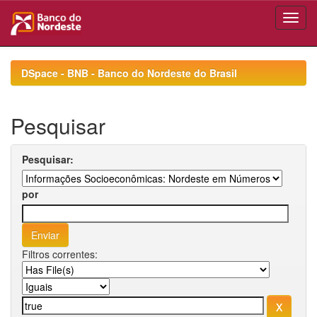
Skip
navigation
DSpace - BNB - Banco do Nordeste do Brasil
Pesquisar
Pesquisar:
por
Filtros correntes: