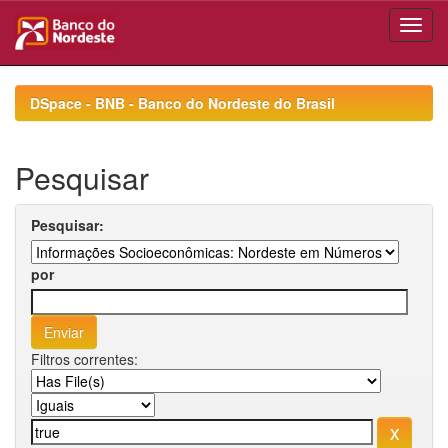
Skip
navigation
DSpace - BNB - Banco do Nordeste do Brasil
Pesquisar
Pesquisar:
por
Filtros correntes: