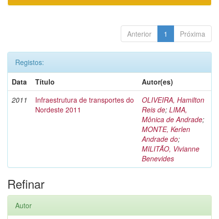
Anterior
1
Próxima
Registos:
Data
Título
Autor(es)
2011
Infraestrutura de transportes do
OLIVEIRA, Hamilton
Nordeste 2011
Reis de
;
LIMA,
Mônica de Andrade
;
MONTE, Kerlen
Andrade do
;
MILITÃO, Vivianne
Benevides
Refinar
Autor