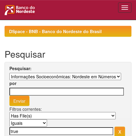
Skip
navigation
DSpace - BNB - Banco do Nordeste do Brasil
Pesquisar
Pesquisar:
por
Filtros correntes: