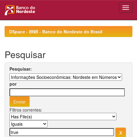
Skip
navigation
DSpace - BNB - Banco do Nordeste do Brasil
Pesquisar
Pesquisar:
por
Filtros correntes: