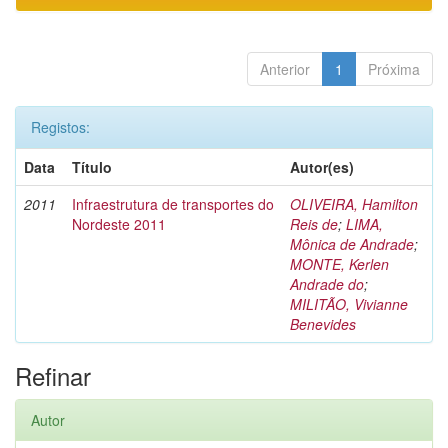
Anterior
1
Próxima
Registos:
Data
Título
Autor(es)
2011
Infraestrutura de transportes do
OLIVEIRA, Hamilton
Nordeste 2011
Reis de
;
LIMA,
Mônica de Andrade
;
MONTE, Kerlen
Andrade do
;
MILITÃO, Vivianne
Benevides
Refinar
Autor