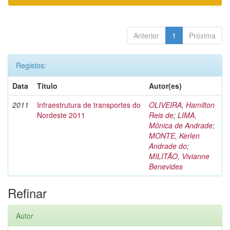
Anterior
1
Próxima
Registos:
Data
Título
Autor(es)
2011
Infraestrutura de transportes do
OLIVEIRA, Hamilton
Nordeste 2011
Reis de
;
LIMA,
Mônica de Andrade
;
MONTE, Kerlen
Andrade do
;
MILITÃO, Vivianne
Benevides
Refinar
Autor