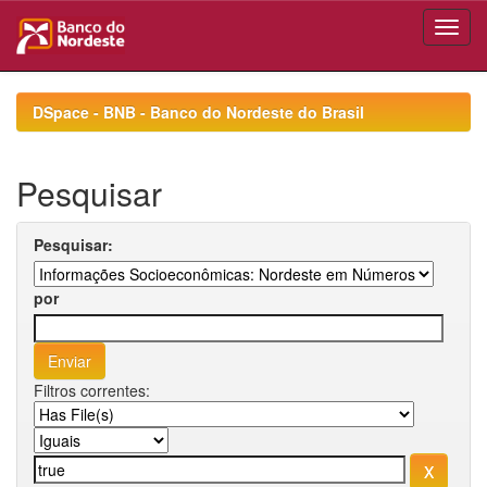
Skip
navigation
DSpace - BNB - Banco do Nordeste do Brasil
Pesquisar
Pesquisar:
por
Filtros correntes: