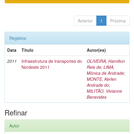
Anterior
1
Próxima
Registos:
Data
Título
Autor(es)
2011
Infraestrutura de transportes do
OLIVEIRA, Hamilton
Nordeste 2011
Reis de
;
LIMA,
Mônica de Andrade
;
MONTE, Kerlen
Andrade do
;
MILITÃO, Vivianne
Benevides
Refinar
Autor