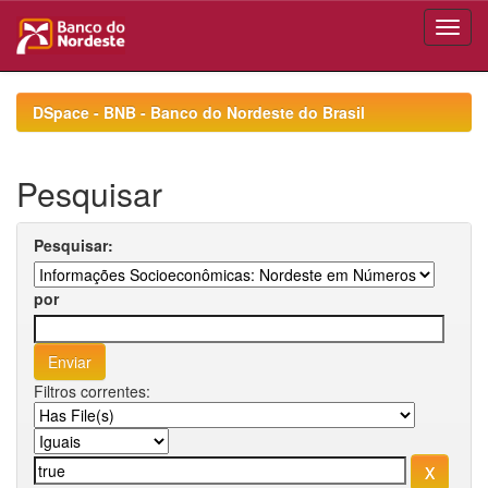
Skip
navigation
DSpace - BNB - Banco do Nordeste do Brasil
Pesquisar
Pesquisar:
por
Filtros correntes: