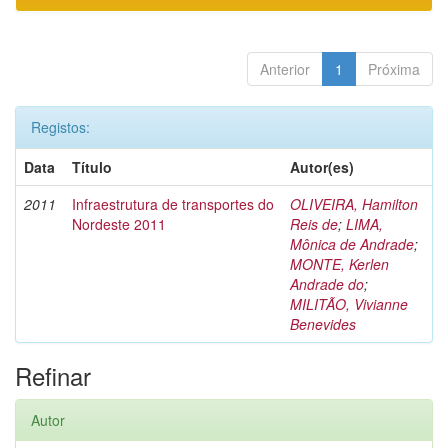
Anterior
1
Próxima
Registos:
Data
Título
Autor(es)
2011
Infraestrutura de transportes do
OLIVEIRA, Hamilton
Nordeste 2011
Reis de
;
LIMA,
Mônica de Andrade
;
MONTE, Kerlen
Andrade do
;
MILITÃO, Vivianne
Benevides
Refinar
Autor