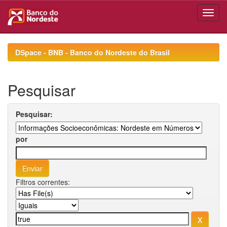
Skip
navigation
DSpace - BNB - Banco do Nordeste do Brasil
Pesquisar
Pesquisar:
por
Filtros correntes: