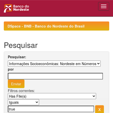
Skip
navigation
DSpace - BNB - Banco do Nordeste do Brasil
Pesquisar
Pesquisar:
por
Filtros correntes: