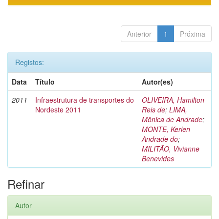
Anterior
1
Próxima
Registos:
Data
Título
Autor(es)
2011
Infraestrutura de transportes do
OLIVEIRA, Hamilton
Nordeste 2011
Reis de
;
LIMA,
Mônica de Andrade
;
MONTE, Kerlen
Andrade do
;
MILITÃO, Vivianne
Benevides
Refinar
Autor