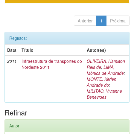
Anterior
1
Próxima
Registos:
Data
Título
Autor(es)
2011
Infraestrutura de transportes do
OLIVEIRA, Hamilton
Nordeste 2011
Reis de
;
LIMA,
Mônica de Andrade
;
MONTE, Kerlen
Andrade do
;
MILITÃO, Vivianne
Benevides
Refinar
Autor