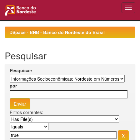
Skip
navigation
DSpace - BNB - Banco do Nordeste do Brasil
Pesquisar
Pesquisar:
por
Filtros correntes: