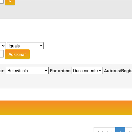
or:
Por ordem
Autores/Regi