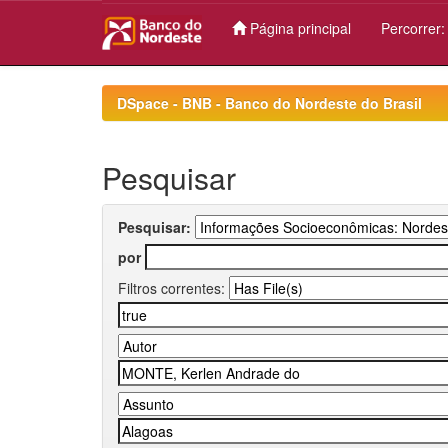
Página principal
Percorrer
Skip
navigation
DSpace - BNB - Banco do Nordeste do Brasil
Pesquisar
Pesquisar:
por
Filtros correntes: