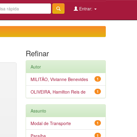
Entrar:
Refinar
Autor
MILITÃO, Vivianne Benevides
1
OLIVEIRA, Hamilton Reis de
1
Assunto
Modal de Transporte
1
Paraíba
1