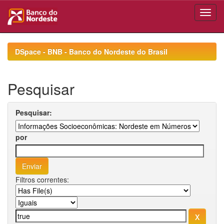
Skip
navigation
DSpace - BNB - Banco do Nordeste do Brasil
Pesquisar
Pesquisar:
por
Filtros correntes: