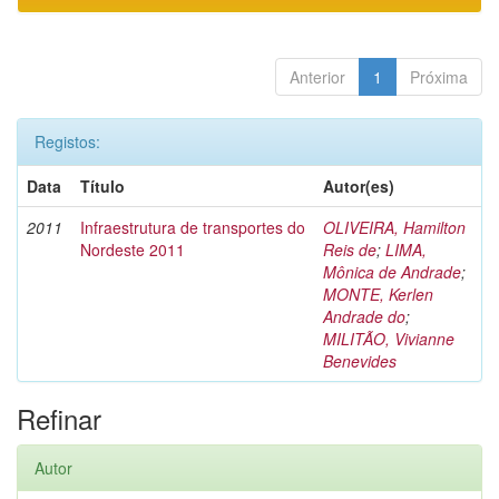
Anterior
1
Próxima
Registos:
Data
Título
Autor(es)
2011
Infraestrutura de transportes do
OLIVEIRA, Hamilton
Nordeste 2011
Reis de
;
LIMA,
Mônica de Andrade
;
MONTE, Kerlen
Andrade do
;
MILITÃO, Vivianne
Benevides
Refinar
Autor