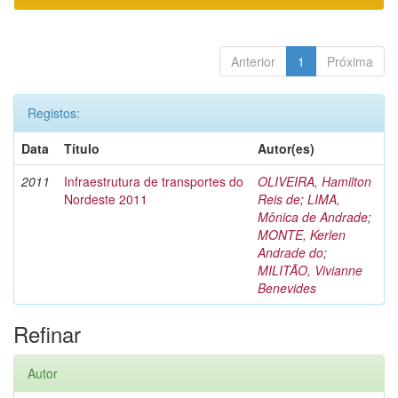
Anterior
1
Próxima
Registos:
Data
Título
Autor(es)
2011
Infraestrutura de transportes do
OLIVEIRA, Hamilton
Nordeste 2011
Reis de
;
LIMA,
Mônica de Andrade
;
MONTE, Kerlen
Andrade do
;
MILITÃO, Vivianne
Benevides
Refinar
Autor