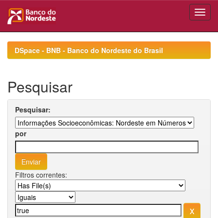
Skip
navigation
DSpace - BNB - Banco do Nordeste do Brasil
Pesquisar
Pesquisar:
por
Filtros correntes: