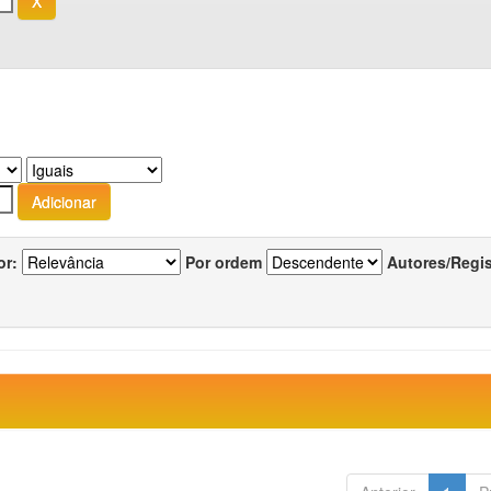
or:
Por ordem
Autores/Regi