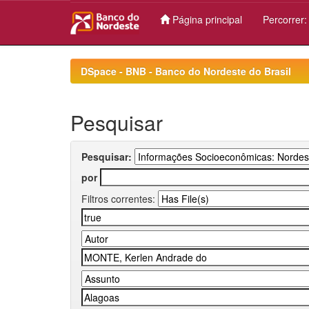
Página principal
Percorrer
Skip
navigation
DSpace - BNB - Banco do Nordeste do Brasil
Pesquisar
Pesquisar:
por
Filtros correntes: