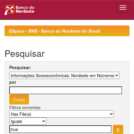
Skip
navigation
DSpace - BNB - Banco do Nordeste do Brasil
Pesquisar
Pesquisar:
por
Filtros correntes: