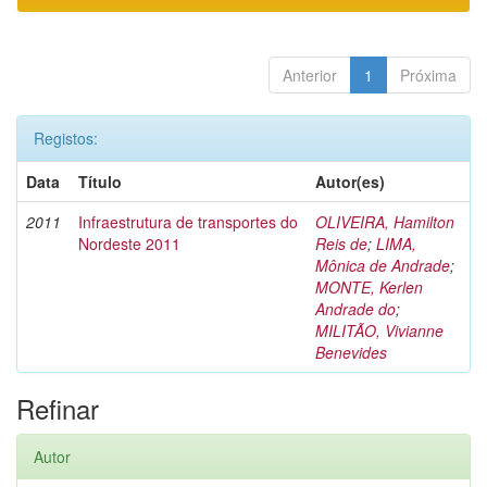
Anterior
1
Próxima
Registos:
Data
Título
Autor(es)
2011
Infraestrutura de transportes do
OLIVEIRA, Hamilton
Nordeste 2011
Reis de
;
LIMA,
Mônica de Andrade
;
MONTE, Kerlen
Andrade do
;
MILITÃO, Vivianne
Benevides
Refinar
Autor