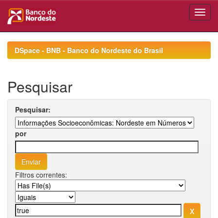
Skip
navigation
DSpace - BNB - Banco do Nordeste do Brasil
Pesquisar
Pesquisar:
por
Filtros correntes: