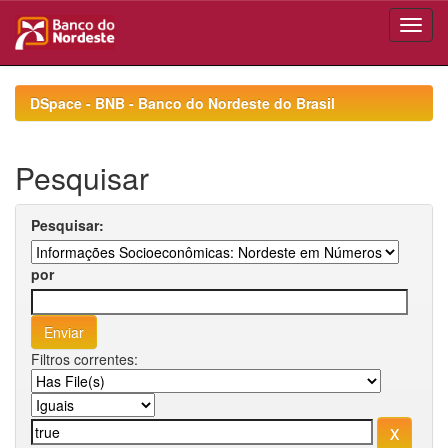
Skip
navigation
DSpace - BNB - Banco do Nordeste do Brasil
Pesquisar
Pesquisar:
por
Filtros correntes: