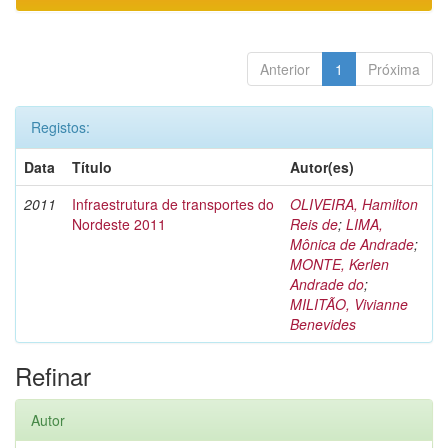
Anterior
1
Próxima
Registos:
Data
Título
Autor(es)
2011
Infraestrutura de transportes do
OLIVEIRA, Hamilton
Nordeste 2011
Reis de
;
LIMA,
Mônica de Andrade
;
MONTE, Kerlen
Andrade do
;
MILITÃO, Vivianne
Benevides
Refinar
Autor