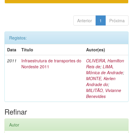
Anterior
1
Próxima
Registos:
Data
Título
Autor(es)
2011
Infraestrutura de transportes do
OLIVEIRA, Hamilton
Nordeste 2011
Reis de
;
LIMA,
Mônica de Andrade
;
MONTE, Kerlen
Andrade do
;
MILITÃO, Vivianne
Benevides
Refinar
Autor