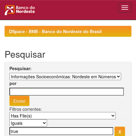
Skip
navigation
DSpace - BNB - Banco do Nordeste do Brasil
Pesquisar
Pesquisar:
por
Filtros correntes: