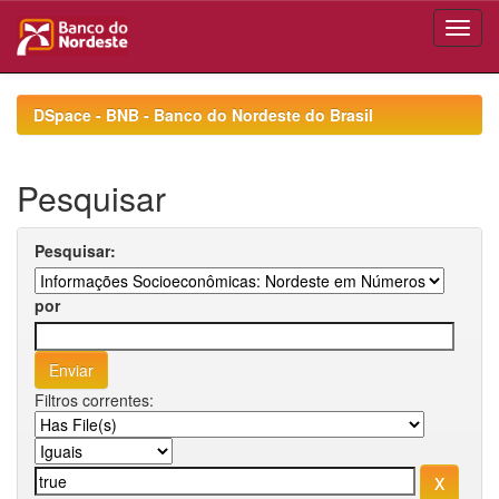
Skip
navigation
DSpace - BNB - Banco do Nordeste do Brasil
Pesquisar
Pesquisar:
por
Filtros correntes: