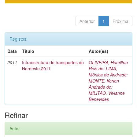
Anterior
1
Próxima
Registos:
Data
Título
Autor(es)
2011
Infraestrutura de transportes do
OLIVEIRA, Hamilton
Nordeste 2011
Reis de
;
LIMA,
Mônica de Andrade
;
MONTE, Kerlen
Andrade do
;
MILITÃO, Vivianne
Benevides
Refinar
Autor