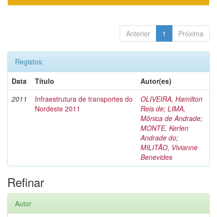
Anterior
1
Próxima
Registos:
Data
Título
Autor(es)
2011
Infraestrutura de transportes do
OLIVEIRA, Hamilton
Nordeste 2011
Reis de
;
LIMA,
Mônica de Andrade
;
MONTE, Kerlen
Andrade do
;
MILITÃO, Vivianne
Benevides
Refinar
Autor