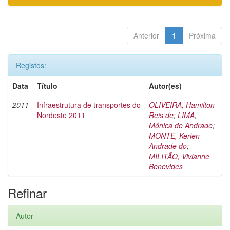
Anterior
1
Próxima
Registos:
Data
Título
Autor(es)
2011
Infraestrutura de transportes do
OLIVEIRA, Hamilton
Nordeste 2011
Reis de
;
LIMA,
Mônica de Andrade
;
MONTE, Kerlen
Andrade do
;
MILITÃO, Vivianne
Benevides
Refinar
Autor