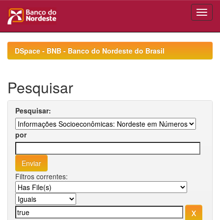
Skip
navigation
DSpace - BNB - Banco do Nordeste do Brasil
Pesquisar
Pesquisar:
por
Filtros correntes: