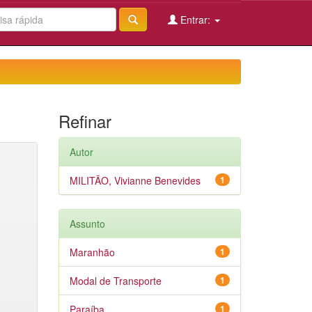
Entrar:
Refinar
Autor
MILITÃO, Vivianne Benevides
1
Assunto
Maranhão
1
Modal de Transporte
1
Paraíba
1