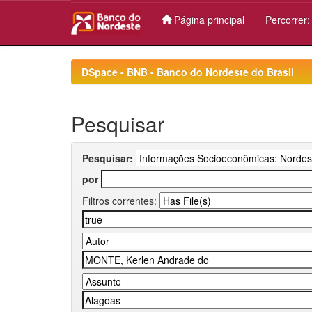
Página principal
Percorrer
Skip
navigation
DSpace - BNB - Banco do Nordeste do Brasil
Pesquisar
Pesquisar:
por
Filtros correntes: