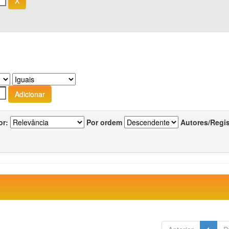
or:
Por ordem
Autores/Regi