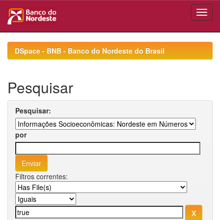
Skip
navigation
DSpace - BNB - Banco do Nordeste do Brasil
Pesquisar
Pesquisar:
por
Filtros correntes: