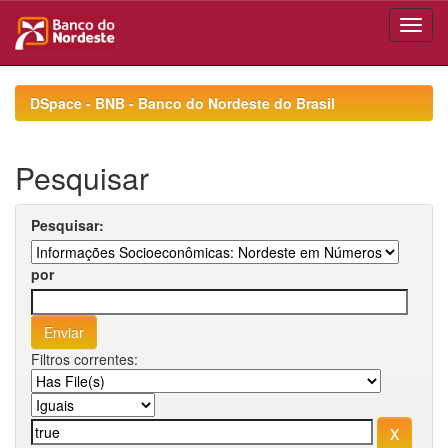
Skip
navigation
DSpace - BNB - Banco do Nordeste do Brasil
Pesquisar
Pesquisar:
por
Filtros correntes: