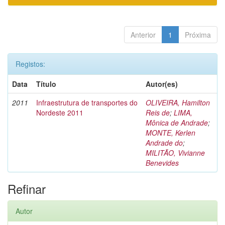
Anterior
1
Próxima
Registos:
Data
Título
Autor(es)
2011
Infraestrutura de transportes do
OLIVEIRA, Hamilton
Nordeste 2011
Reis de
;
LIMA,
Mônica de Andrade
;
MONTE, Kerlen
Andrade do
;
MILITÃO, Vivianne
Benevides
Refinar
Autor