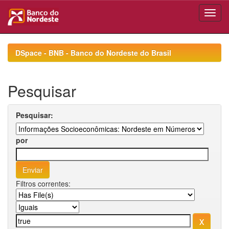
Skip
navigation
DSpace - BNB - Banco do Nordeste do Brasil
Pesquisar
Pesquisar:
por
Filtros correntes: