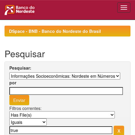
Skip
navigation
DSpace - BNB - Banco do Nordeste do Brasil
Pesquisar
Pesquisar:
por
Filtros correntes: