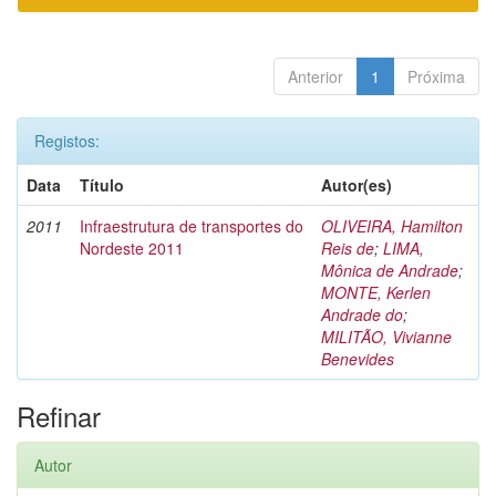
Anterior
1
Próxima
Registos:
Data
Título
Autor(es)
2011
Infraestrutura de transportes do
OLIVEIRA, Hamilton
Nordeste 2011
Reis de
;
LIMA,
Mônica de Andrade
;
MONTE, Kerlen
Andrade do
;
MILITÃO, Vivianne
Benevides
Refinar
Autor