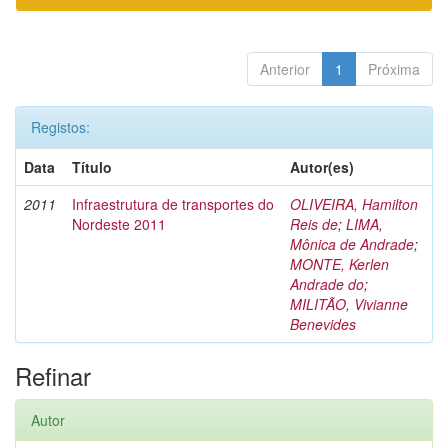
Anterior
1
Próxima
Registos:
Data
Título
Autor(es)
2011
Infraestrutura de transportes do
OLIVEIRA, Hamilton
Nordeste 2011
Reis de
;
LIMA,
Mônica de Andrade
;
MONTE, Kerlen
Andrade do
;
MILITÃO, Vivianne
Benevides
Refinar
Autor