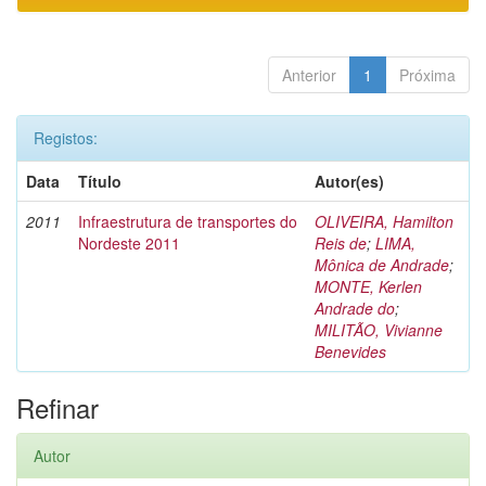
Anterior
1
Próxima
Registos:
Data
Título
Autor(es)
2011
Infraestrutura de transportes do
OLIVEIRA, Hamilton
Nordeste 2011
Reis de
;
LIMA,
Mônica de Andrade
;
MONTE, Kerlen
Andrade do
;
MILITÃO, Vivianne
Benevides
Refinar
Autor