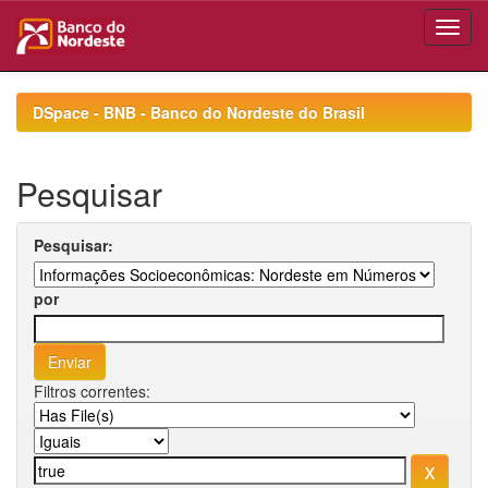
Skip
navigation
DSpace - BNB - Banco do Nordeste do Brasil
Pesquisar
Pesquisar:
por
Filtros correntes: