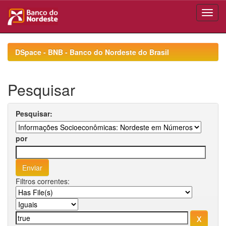
Skip
navigation
DSpace - BNB - Banco do Nordeste do Brasil
Pesquisar
Pesquisar:
por
Filtros correntes: