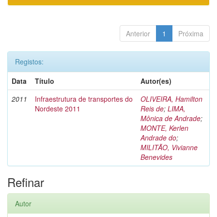
Anterior
1
Próxima
Registos:
Data
Título
Autor(es)
2011
Infraestrutura de transportes do
OLIVEIRA, Hamilton
Nordeste 2011
Reis de
;
LIMA,
Mônica de Andrade
;
MONTE, Kerlen
Andrade do
;
MILITÃO, Vivianne
Benevides
Refinar
Autor