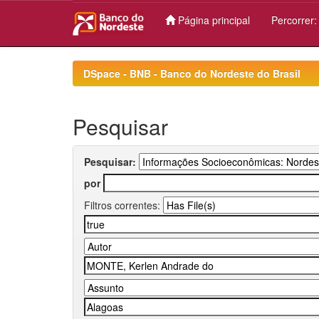
Página principal
Percorrer
Skip
navigation
DSpace - BNB - Banco do Nordeste do Brasil
Pesquisar
Pesquisar:
por
Filtros correntes: