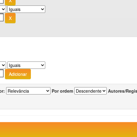
or:
Por ordem
Autores/Regi