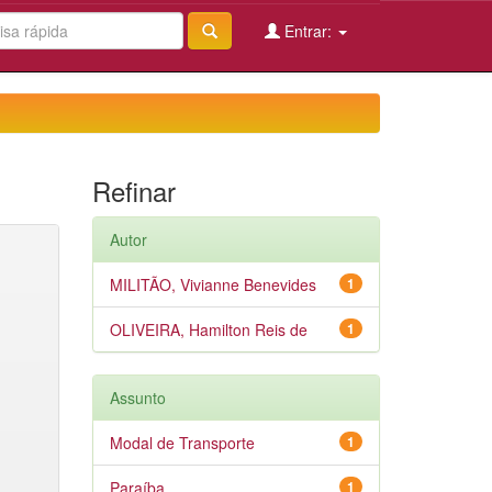
Entrar:
Refinar
Autor
MILITÃO, Vivianne Benevides
1
OLIVEIRA, Hamilton Reis de
1
Assunto
Modal de Transporte
1
Paraíba
1