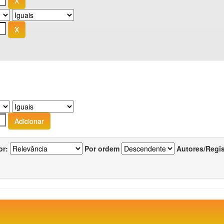
or:
Por ordem
Autores/Regi