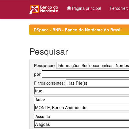
Página principal
Percorrer
Skip
navigation
DSpace - BNB - Banco do Nordeste do Brasil
Pesquisar
Pesquisar:
por
Filtros correntes: