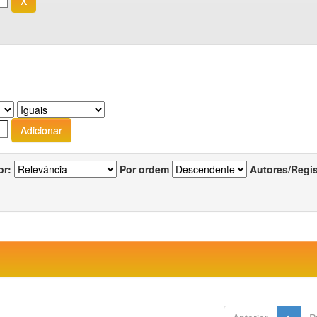
or:
Por ordem
Autores/Regi