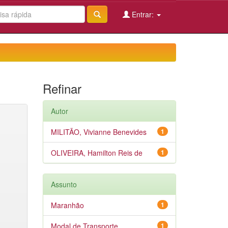
Entrar:
Refinar
Autor
MILITÃO, Vivianne Benevides
1
OLIVEIRA, Hamilton Reis de
1
Assunto
Maranhão
1
Modal de Transporte
1