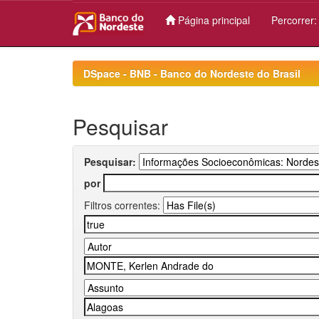
Página principal
Percorrer
Skip
navigation
DSpace - BNB - Banco do Nordeste do Brasil
Pesquisar
Pesquisar:
por
Filtros correntes: