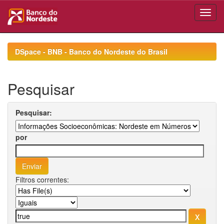
Skip
navigation
DSpace - BNB - Banco do Nordeste do Brasil
Pesquisar
Pesquisar:
por
Filtros correntes: