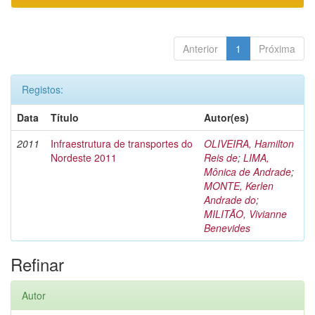
Anterior
1
Próxima
Registos:
Data
Título
Autor(es)
2011
Infraestrutura de transportes do
OLIVEIRA, Hamilton
Nordeste 2011
Reis de
;
LIMA,
Mônica de Andrade
;
MONTE, Kerlen
Andrade do
;
MILITÃO, Vivianne
Benevides
Refinar
Autor