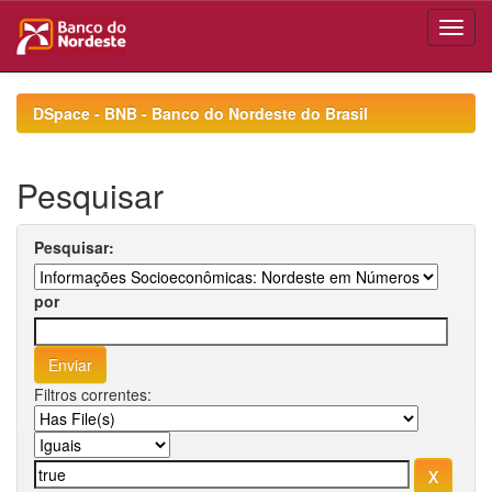
Skip
navigation
DSpace - BNB - Banco do Nordeste do Brasil
Pesquisar
Pesquisar:
por
Filtros correntes: