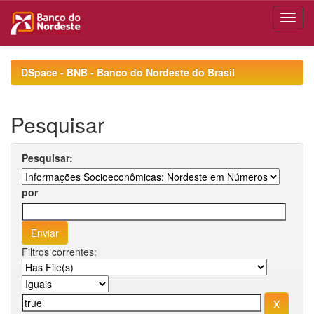
Skip
navigation
DSpace - BNB - Banco do Nordeste do Brasil
Pesquisar
Pesquisar:
por
Filtros correntes: