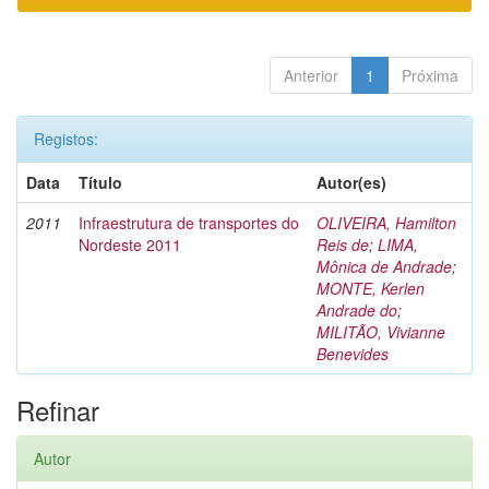
Anterior
1
Próxima
Registos:
Data
Título
Autor(es)
2011
Infraestrutura de transportes do
OLIVEIRA, Hamilton
Nordeste 2011
Reis de
;
LIMA,
Mônica de Andrade
;
MONTE, Kerlen
Andrade do
;
MILITÃO, Vivianne
Benevides
Refinar
Autor