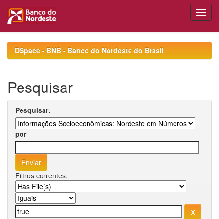
Skip
navigation
DSpace - BNB - Banco do Nordeste do Brasil
Pesquisar
Pesquisar:
por
Filtros correntes: