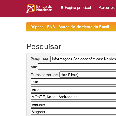
Página principal
Percorrer
Skip
navigation
DSpace - BNB - Banco do Nordeste do Brasil
Pesquisar
Pesquisar:
por
Filtros correntes: