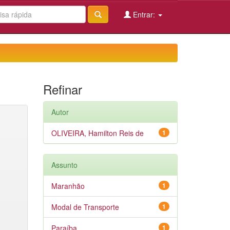
Entrar:
Refinar
Autor
OLIVEIRA, Hamilton Reis de
1
Assunto
Maranhão
1
Modal de Transporte
1
Paraíba
1