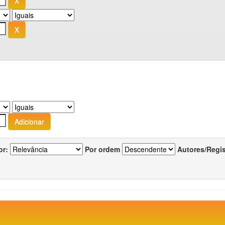
or:
Por ordem
Autores/Regi