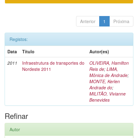
Anterior
1
Próxima
Registos:
Data
Título
Autor(es)
2011
Infraestrutura de transportes do
OLIVEIRA, Hamilton
Nordeste 2011
Reis de
;
LIMA,
Mônica de Andrade
;
MONTE, Kerlen
Andrade do
;
MILITÃO, Vivianne
Benevides
Refinar
Autor