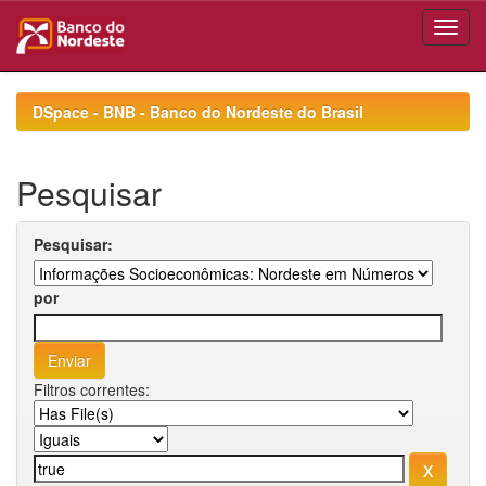
Skip
navigation
DSpace - BNB - Banco do Nordeste do Brasil
Pesquisar
Pesquisar:
por
Filtros correntes: