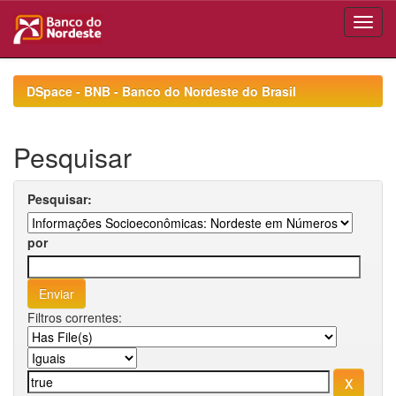
Skip
navigation
DSpace - BNB - Banco do Nordeste do Brasil
Pesquisar
Pesquisar:
por
Filtros correntes: