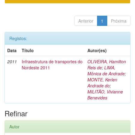
Anterior
1
Próxima
Registos:
Data
Título
Autor(es)
2011
Infraestrutura de transportes do
OLIVEIRA, Hamilton
Nordeste 2011
Reis de
;
LIMA,
Mônica de Andrade
;
MONTE, Kerlen
Andrade do
;
MILITÃO, Vivianne
Benevides
Refinar
Autor