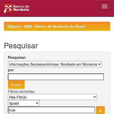
Skip
navigation
DSpace - BNB - Banco do Nordeste do Brasil
Pesquisar
Pesquisar:
por
Filtros correntes: