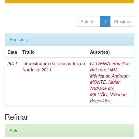
Anterior
1
Próxima
Registos:
Data
Título
Autor(es)
2011
Infraestrutura de transportes do
OLIVEIRA, Hamilton
Nordeste 2011
Reis de
;
LIMA,
Mônica de Andrade
;
MONTE, Kerlen
Andrade do
;
MILITÃO, Vivianne
Benevides
Refinar
Autor