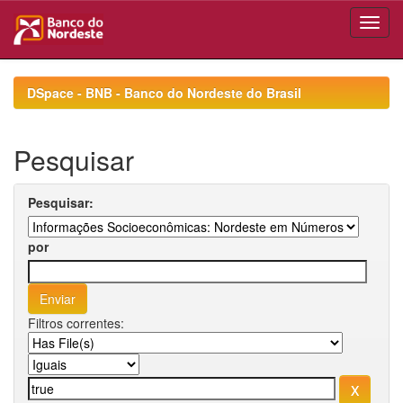
Skip
navigation
DSpace - BNB - Banco do Nordeste do Brasil
Pesquisar
Pesquisar:
por
Filtros correntes: