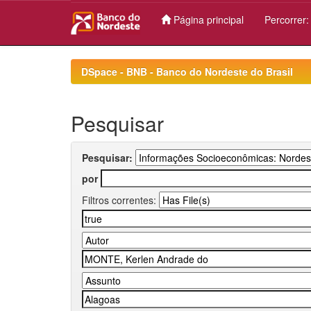
Página principal
Percorrer
Skip
navigation
DSpace - BNB - Banco do Nordeste do Brasil
Pesquisar
Pesquisar:
por
Filtros correntes: