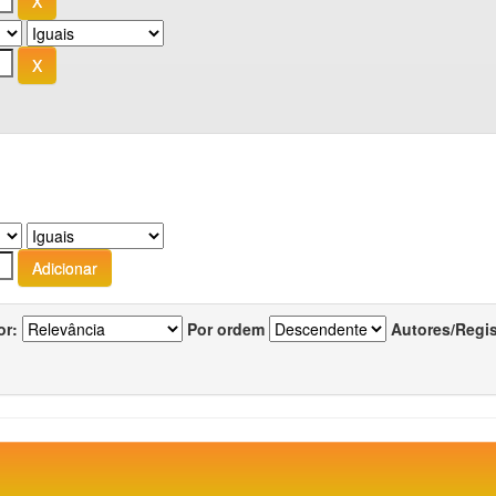
or:
Por ordem
Autores/Regi