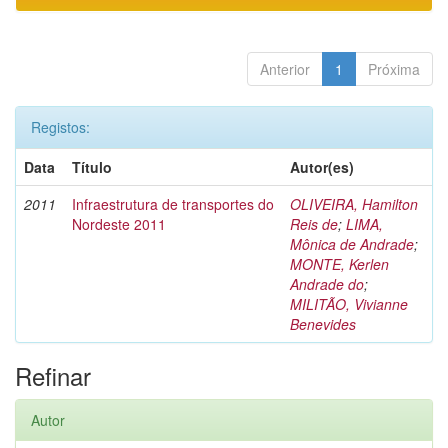
Anterior
1
Próxima
Registos:
Data
Título
Autor(es)
2011
Infraestrutura de transportes do
OLIVEIRA, Hamilton
Nordeste 2011
Reis de
;
LIMA,
Mônica de Andrade
;
MONTE, Kerlen
Andrade do
;
MILITÃO, Vivianne
Benevides
Refinar
Autor