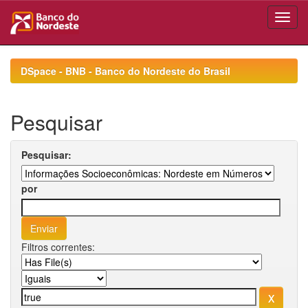
Skip
navigation
DSpace - BNB - Banco do Nordeste do Brasil
Pesquisar
Pesquisar:
por
Filtros correntes: