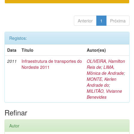
Anterior
1
Próxima
Registos:
Data
Título
Autor(es)
2011
Infraestrutura de transportes do
OLIVEIRA, Hamilton
Nordeste 2011
Reis de
;
LIMA,
Mônica de Andrade
;
MONTE, Kerlen
Andrade do
;
MILITÃO, Vivianne
Benevides
Refinar
Autor