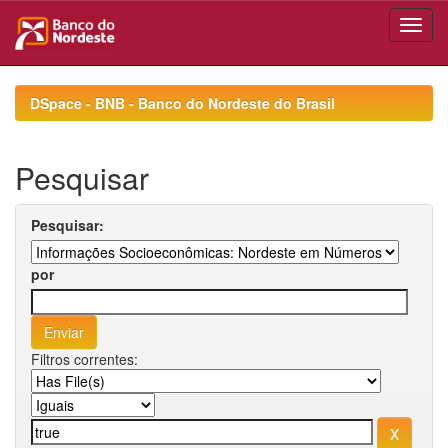
Skip
navigation
DSpace - BNB - Banco do Nordeste do Brasil
Pesquisar
Pesquisar:
por
Filtros correntes: