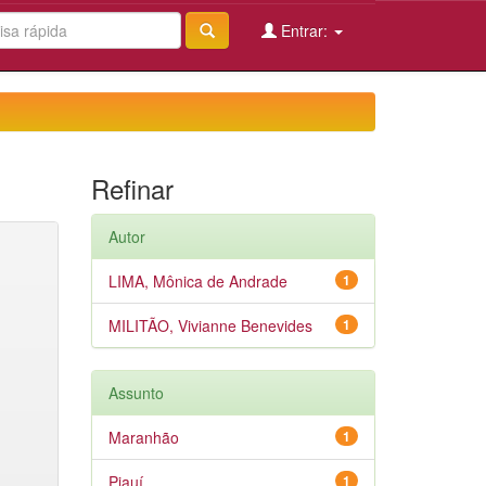
Entrar:
Refinar
Autor
LIMA, Mônica de Andrade
1
MILITÃO, Vivianne Benevides
1
Assunto
Maranhão
1
Piauí
1