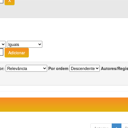
or:
Por ordem
Autores/Regi