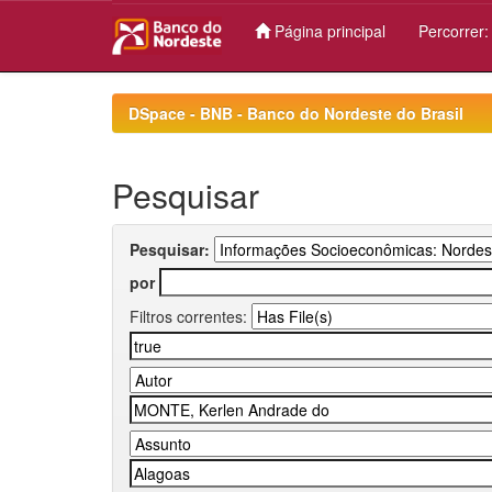
Página principal
Percorrer
Skip
navigation
DSpace - BNB - Banco do Nordeste do Brasil
Pesquisar
Pesquisar:
por
Filtros correntes: