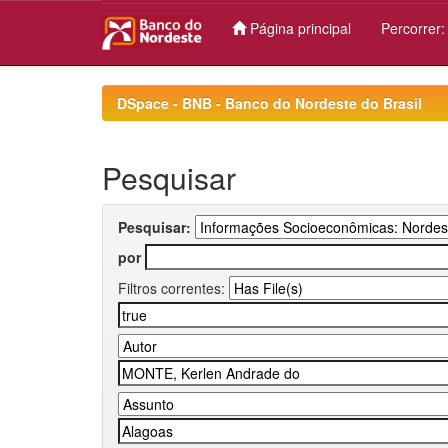
Página principal
Percorrer
Skip
navigation
DSpace - BNB - Banco do Nordeste do Brasil
Pesquisar
Pesquisar:
por
Filtros correntes: