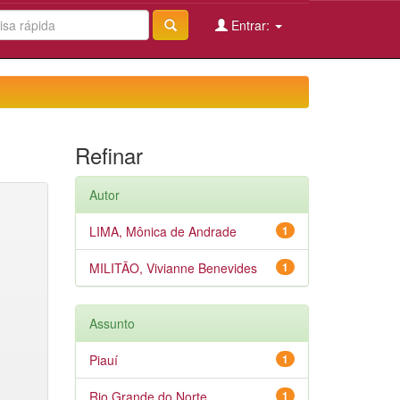
Entrar:
Refinar
Autor
LIMA, Mônica de Andrade
1
MILITÃO, Vivianne Benevides
1
Assunto
Piauí
1
Rio Grande do Norte
1