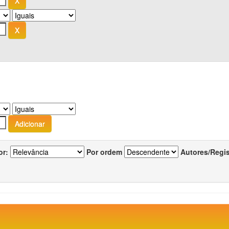
or:
Por ordem
Autores/Regi