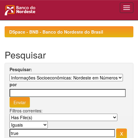
Skip
navigation
DSpace - BNB - Banco do Nordeste do Brasil
Pesquisar
Pesquisar:
por
Filtros correntes: