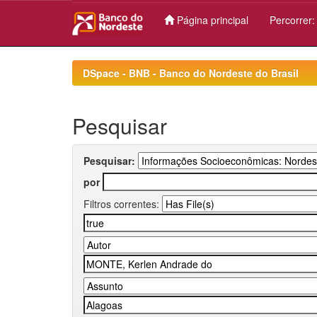
Página principal
Percorrer
Skip
navigation
DSpace - BNB - Banco do Nordeste do Brasil
Pesquisar
Pesquisar:
por
Filtros correntes: