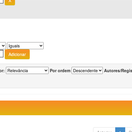
or:
Por ordem
Autores/Regi