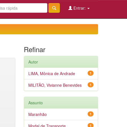
Entrar:
Refinar
Autor
LIMA, Mônica de Andrade
1
MILITÃO, Vivianne Benevides
1
Assunto
Maranhão
1
Modal de Transporte
1